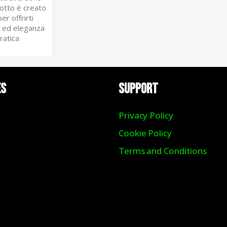
otto è creato
r offrirti
t ed eleganza
ratica
ES
Support
Privacy Policy
Cookie Policy
Terms and Conditions