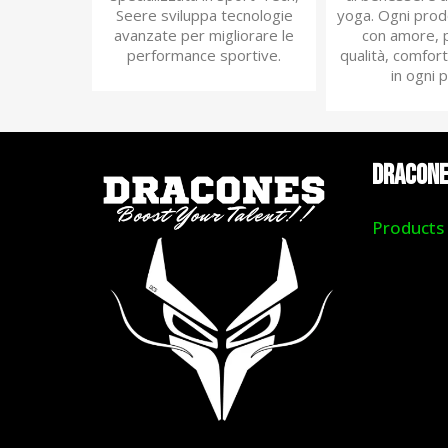
Seere sviluppa tecnologie
yoga. Ogni prod
avanzate per migliorare le
con amore, pe
performance sportive.
qualità, comfor
in ogni p
DRACON
Products