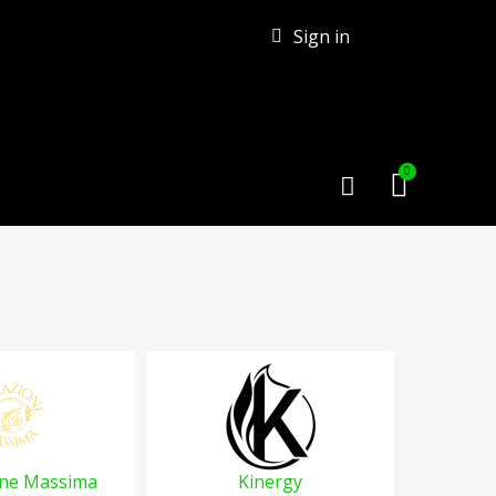
Sign in
one Massima
Kinergy