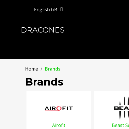
English GB
DRACONES
Home
Brands
Brands
Airofit
Beast S