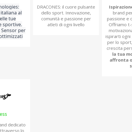
nologies:
DRACONES: il cuore pulsante
Ispirazio
italiana al
dello sport. Innovazione,
brand per
elle tue
comunità e passione per
passione e 
 sportive.
atleti di ogni livello
Offriamo t-
t Sensor per
motivaziona
ottimizzati
ispirarti ogn
per lo sport,
crescita per
la tua m
affronta o
s
ess
rand dedicato
ttraverso lo