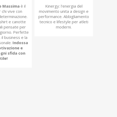
ne Massima
è il
Kinergy: l'energia del
 chi vive con
movimento unita a design e
determinazione.
performance. Abbigliamento
shirt e canotte
tecnico e lifestyle per atleti
li pensate per
moderni.
i giorno. Perfette
 il business e la
sonale.
Indossa
otivazione e
gni sfida con
tile!