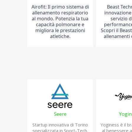
Airofit: Il primo sistema di
Beast Tech
allenamento respiratorio
innovazione 
al mondo. Potenzia la tua
servizio d
capacità polmonare e
performance
migliora le prestazioni
Scopri il Beas
atletiche.
allenamenti 
Seere
Yogin
Startup innovativa di Torino
Yoginess è il b
specializzata in Sport-Tech,
al benessere a