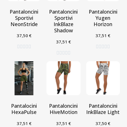
Pantaloncini
Pantaloncini
Pantaloncini
Sportivi
Sportivi
Yugen
NeonStride
InkBlaze
Horizon
Shadow
37,50 €
37,51 €
Seleziona
Seleziona
37,51 €
Seleziona















Pantalocini
Pantaloncini
Pantaloncini
HexaPulse
HiveMotion
InkBlaze Light
37,51 €
37,51 €
37,50 €