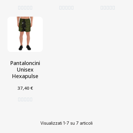
Seleziona
Seleziona
Seleziona















Pantaloncini
Unisex
Hexapulse
37,40 €
Seleziona





Visualizzati 1-7 su 7 articoli