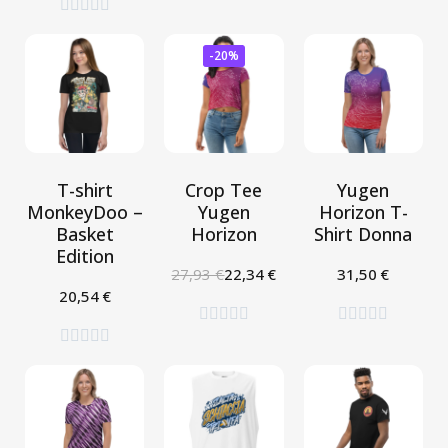





-20%
T-shirt
Crop Tee
Yugen
MonkeyDoo –
Yugen
Horizon T-
Basket
Horizon
Shirt Donna
Edition
Aggiungi
27,93 €
22,34 €
31,50 €
al
Seleziona
Carrello
20,54 €
Seleziona














