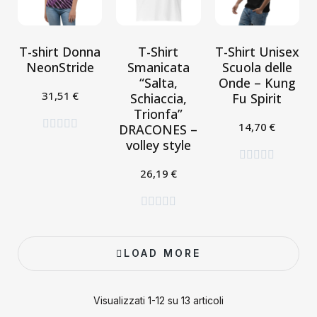
T-shirt Donna
T-Shirt
T-Shirt Unisex
NeonStride
Smanicata
Scuola delle
“Salta,
Onde – Kung
31,51 €
Schiaccia,
Fu Spirit
Seleziona
Trionfa”





14,70 €
DRACONES –
Seleziona
volley style





26,19 €
Seleziona





LOAD MORE
Visualizzati 1-12 su 13 articoli